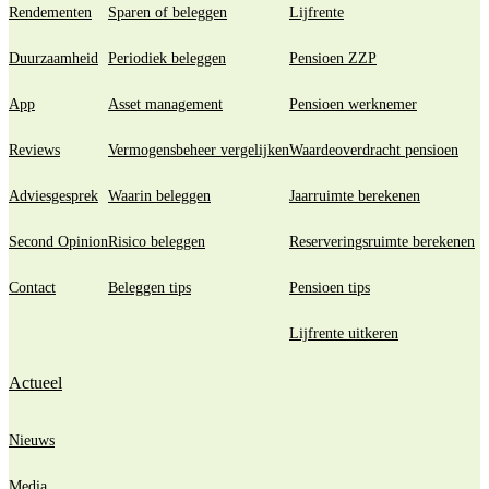
Rendementen
Sparen of beleggen
Lijfrente
Duurzaamheid
Periodiek beleggen
Pensioen ZZP
App
Asset management
Pensioen werknemer
Reviews
Vermogensbeheer vergelijken
Waardeoverdracht pensioen
Adviesgesprek
Waarin beleggen
Jaarruimte berekenen
Second Opinion
Risico beleggen
Reserveringsruimte berekenen
Contact
Beleggen tips
Pensioen tips
Lijfrente uitkeren
Actueel
Nieuws
Media