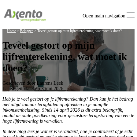
Open main navigation
Home
>
Beleggen
>
Teveel gestort op mijn lijfrenterekening, wat moet ik doen?
Teveel gestort op mijn
lijfrenterekening, wat moet ik
doen?
Geschreven door
Laurens Leek
Laatst geüpdatet op 3 juni 2026
Heb je te veel gestort op je lijfrenterekening? Dan kun je het bedrag
niet altijd zomaar terughalen of aftrekken in je aangifte
inkomstenbelasting. Sinds 14 april 2026 is dit extra belangrijk,
omdat de oude goedkeuring voor geruisloze terugstorting van een te
hoge lijfrente-inleg is vervallen.
In deze blog lees je wat er is veranderd, hoe je controleert of je echt
te veel hebt gestort en welke stappen je kunt nemen als een deel van