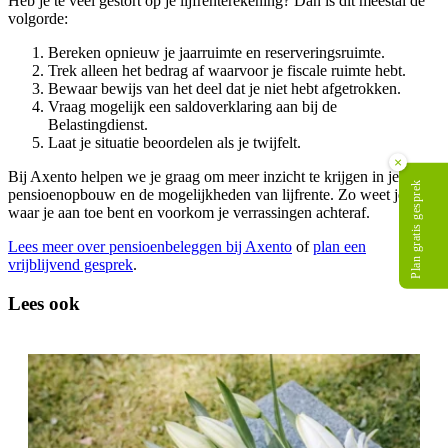
Heb je te veel gestort op je lijfrenterekening? Dan is dit meestal de
volgorde:
Bereken opnieuw je jaarruimte en reserveringsruimte.
Trek alleen het bedrag af waarvoor je fiscale ruimte hebt.
Bewaar bewijs van het deel dat je niet hebt afgetrokken.
Vraag mogelijk een saldoverklaring aan bij de
Belastingdienst.
Laat je situatie beoordelen als je twijfelt.
×
Bij Axento helpen we je graag om meer inzicht te krijgen in je
Plan gratis gesprek
pensioenopbouw en de mogelijkheden van lijfrente. Zo weet je beter
waar je aan toe bent en voorkom je verrassingen achteraf.
Lees meer over pensioenbeleggen bij Axento
of
plan een
vrijblijvend gesprek
.
Lees ook