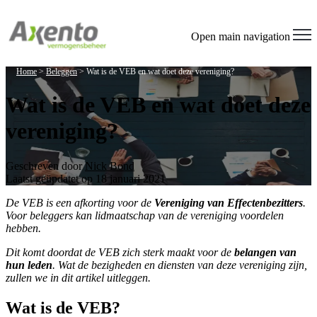
Open main navigation
Home
>
Beleggen
>
Wat is de VEB en wat doet deze vereniging?
Wat is de VEB en wat doet deze
vereniging?
Geschreven door
Nick Bond
Laatst geüpdatet op 18 januari 2021
De VEB is een afkorting voor de
Vereniging van Effectenbezitters
.
Voor beleggers kan lidmaatschap van de vereniging voordelen
hebben.
Dit komt doordat de VEB zich sterk maakt voor de
belangen van
hun leden
. Wat de bezigheden en diensten van deze vereniging zijn,
zullen we in dit artikel uitleggen.
Wat is de VEB?