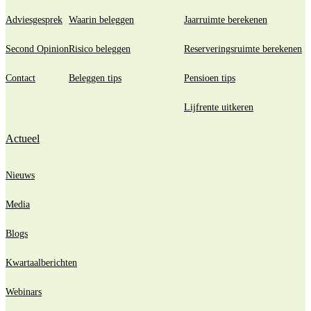
Adviesgesprek
Waarin beleggen
Jaarruimte berekenen
Second Opinion
Risico beleggen
Reserveringsruimte berekenen
Contact
Beleggen tips
Pensioen tips
Lijfrente uitkeren
Actueel
Nieuws
Media
Blogs
Kwartaalberichten
Webinars