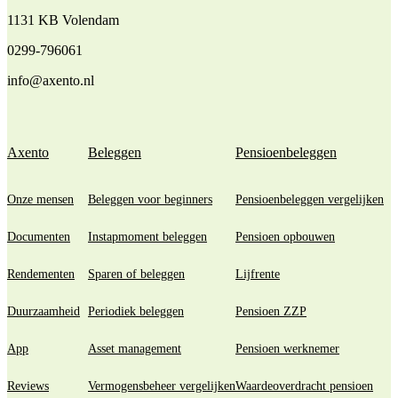
1131 KB Volendam
0299-796061
info@axento.nl
Axento
Beleggen
Pensioenbeleggen
Onze mensen
Beleggen voor beginners
Pensioenbeleggen vergelijken
Documenten
Instapmoment beleggen
Pensioen opbouwen
Rendementen
Sparen of beleggen
Lijfrente
Duurzaamheid
Periodiek beleggen
Pensioen ZZP
App
Asset management
Pensioen werknemer
Reviews
Vermogensbeheer vergelijken
Waardeoverdracht pensioen