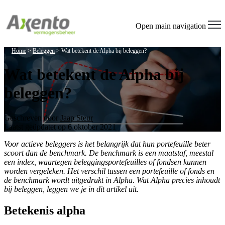
Welcome
to
All
Open main navigation
in
One
Home
>
Beleggen
>
Wat betekent de Alpha bij beleggen?
Accessibility
screen
Wat betekent de Alpha bij
reader.
To
beleggen?
start
the
All
in
Geschreven door
Jaap Steur
One
Laatst geüpdatet op 6 oktober 2021
Accessibility
screen
Voor actieve beleggers is het belangrijk dat hun portefeuille beter
reader,
scoort dan de benchmark. De benchmark is een maatstaf, meestal
press
een index, waartegen beleggingsportefeuilles of fondsen kunnen
"Ctrl
worden vergeleken. Het verschil tussen een portefeuille of fonds en
+
de benchmark wordt uitgedrukt in Alpha. Wat Alpha precies inhoudt
/".
bij beleggen, leggen we je in dit artikel uit.
This
shortcut
Betekenis alpha
activates
the