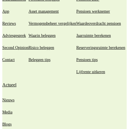
App
Asset management
Pensioen werknemer
Reviews
Vermogensbeheer vergelijken
Waardeoverdracht pensioen
Adviesgesprek
Waarin beleggen
Jaarruimte berekenen
Second Opinion
Risico beleggen
Reserveringsruimte berekenen
Contact
Beleggen tips
Pensioen tips
Lijfrente uitkeren
Actueel
Nieuws
Media
Blogs