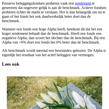
Passieve beleggingsfondsen proberen vaak een
rendement
te
screen
genereren dat ongeveer gelijk is aan de benchmark. Actieve fondsen
reader
proberen echter de markt te verslaan. Het is dan belangrijk om na te
to
gaan of het fonds het ook daadwerkelijk beter doet dan de
help
benchmark.
you
navigate
Wanneer een fonds een hoge Alpha heeft, betekent dit dat het een
and
hoger rendement behaalt dan de benchmark. Heeft een fonds een
interact
negatieve Alpha, dan scoort het slechter dan de benchmark. Bij een
with
Alpha van +6% doet een fonds het 6% beter dan de benchmark.
the
content.
Als benchmark wordt meestal een beursindex gekozen. De Alpha is
eigenlijk het resultaat van het actief beleggen van vermogen.
Lees ook