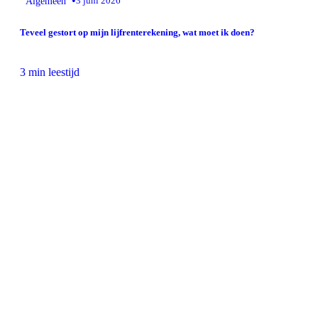
•
Algemeen
3 juni 2026
Teveel gestort op mijn lijfrenterekening, wat moet ik doen?
3 min leestijd