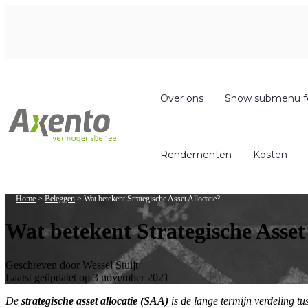
Over ons
Show submenu f
Rendementen
Kosten
Home
>
Beleggen
>
Wat betekent Strategische Asset Allocatie?
Wat betekent Strategische Asset
Geschreven door
Wessel Stuijt
Laatst geüpdatet op 3 november 2021
De
strategische asset allocatie (SAA)
is de lange termijn verdeling t