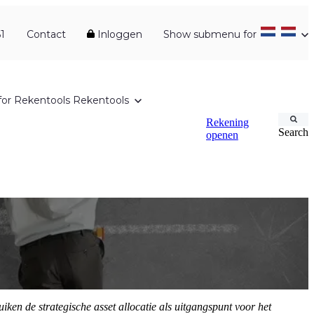
1
Contact
Inloggen
Show submenu for
or Rekentools
Rekentools
Rekening
Search
openen
iken de strategische asset allocatie als uitgangspunt voor het