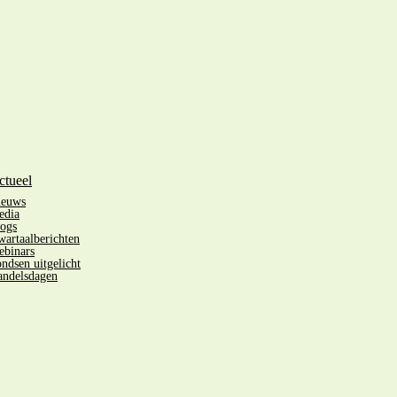
ctueel
ieuws
edia
ogs
artaalberichten
binars
ndsen uitgelicht
ndelsdagen