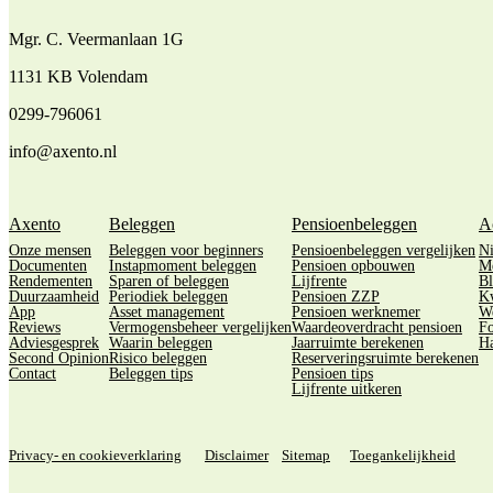
Mgr. C. Veermanlaan 1G
1131 KB Volendam
0299-796061
info@axento.nl
Axento
Beleggen
Pensioenbeleggen
A
Onze mensen
Beleggen voor beginners
Pensioenbeleggen vergelijken
N
Documenten
Instapmoment beleggen
Pensioen opbouwen
M
Rendementen
Sparen of beleggen
Lijfrente
Bl
Duurzaamheid
Periodiek beleggen
Pensioen ZZP
Kw
App
Asset management
Pensioen werknemer
We
Reviews
Vermogensbeheer vergelijken
Waardeoverdracht pensioen
Fo
Adviesgesprek
Waarin beleggen
Jaarruimte berekenen
Ha
Second Opinion
Risico beleggen
Reserveringsruimte berekenen
Contact
Beleggen tips
Pensioen tips
Lijfrente uitkeren
Privacy- en cookieverklaring
Disclaimer
Sitemap
Toegankelijkheid