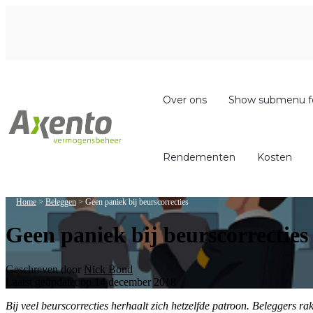
Over ons
Show submenu f
Rendementen
Kosten
Home
>
Beleggen
>
Geen paniek bij beurscorrecties
Geen paniek bij beurscorrecties
Geschreven door
Nick Bond
Laatst geüpdatet op 14 december 2018
Bij veel beurscorrecties herhaalt zich hetzelfde patroon. Beleggers r