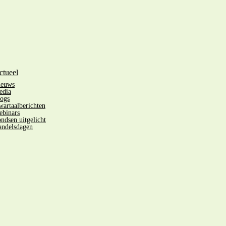
ctueel
ieuws
edia
ogs
artaalberichten
binars
ndsen uitgelicht
ndelsdagen