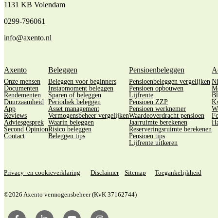
1131 KB Volendam
0299-796061
info@axento.nl
Axento
Beleggen
Pensioenbeleggen
A
Onze mensen
Beleggen voor beginners
Pensioenbeleggen vergelijken
N
Documenten
Instapmoment beleggen
Pensioen opbouwen
M
Rendementen
Sparen of beleggen
Lijfrente
Bl
Duurzaamheid
Periodiek beleggen
Pensioen ZZP
Kw
App
Asset management
Pensioen werknemer
We
Reviews
Vermogensbeheer vergelijken
Waardeoverdracht pensioen
Fo
Adviesgesprek
Waarin beleggen
Jaarruimte berekenen
Ha
Second Opinion
Risico beleggen
Reserveringsruimte berekenen
Contact
Beleggen tips
Pensioen tips
Lijfrente uitkeren
Privacy- en cookieverklaring
Disclaimer
Sitemap
Toegankelijkheid
©2026 Axento vermogensbeheer (KvK 37162744)