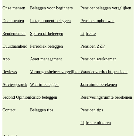
Onze mensen
Beleggen voor beginners
Pensioenbeleggen vergelijken
Documenten
Instapmoment beleggen
Pensioen opbouwen
Rendementen
Sparen of beleggen
Lijfrente
Duurzaamheid
Periodiek beleggen
Pensioen ZZP
App
Asset management
Pensioen werknemer
Reviews
Vermogensbeheer vergelijken
Waardeoverdracht pensioen
Adviesgesprek
Waarin beleggen
Jaarruimte berekenen
Second Opinion
Risico beleggen
Reserveringsruimte berekenen
Contact
Beleggen tips
Pensioen tips
Lijfrente uitkeren