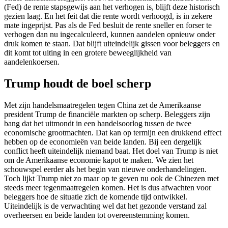
(Fed) de rente stapsgewijs aan het verhogen is, blijft deze historisch
gezien laag. En het feit dat die rente wordt verhoogd, is in zekere
mate ingeprijst. Pas als de Fed besluit de rente sneller en forser te
verhogen dan nu ingecalculeerd, kunnen aandelen opnieuw onder
druk komen te staan. Dat blijft uiteindelijk gissen voor beleggers en
dit komt tot uiting in een grotere beweeglijkheid van
aandelenkoersen.
Trump houdt de boel scherp
Met zijn handelsmaatregelen tegen China zet de Amerikaanse
president Trump de financiële markten op scherp. Beleggers zijn
bang dat het uitmondt in een handelsoorlog tussen de twee
economische grootmachten. Dat kan op termijn een drukkend effect
hebben op de economieën van beide landen. Bij een dergelijk
conflict heeft uiteindelijk niemand baat. Het doel van Trump is niet
om de Amerikaanse economie kapot te maken. We zien het
schouwspel eerder als het begin van nieuwe onderhandelingen.
Toch lijkt Trump niet zo maar op te geven nu ook de Chinezen met
steeds meer tegenmaatregelen komen. Het is dus afwachten voor
beleggers hoe de situatie zich de komende tijd ontwikkel.
Uiteindelijk is de verwachting wel dat het gezonde verstand zal
overheersen en beide landen tot overeenstemming komen.