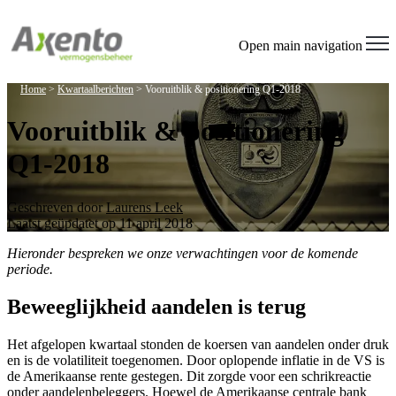
Open main navigation
Home
>
Kwartaalberichten
>
Vooruitblik & positionering Q1-2018
Vooruitblik & positionering
Q1-2018
Geschreven door
Laurens Leek
Laatst geüpdatet op 11 april 2018
Hieronder bespreken we onze verwachtingen voor de komende
periode.
Beweeglijkheid aandelen is terug
Het afgelopen kwartaal stonden de koersen van aandelen onder druk
en is de volatiliteit toegenomen. Door oplopende inflatie in de VS is
de Amerikaanse rente gestegen. Dit zorgde voor een schrikreactie
onder aandelenbeleggers. Hoewel de Amerikaanse centrale bank