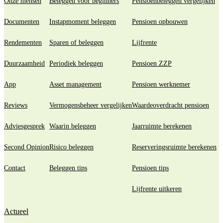
Onze mensen
Beleggen voor beginners
Pensioenbeleggen vergelijken
Documenten
Instapmoment beleggen
Pensioen opbouwen
Rendementen
Sparen of beleggen
Lijfrente
Duurzaamheid
Periodiek beleggen
Pensioen ZZP
App
Asset management
Pensioen werknemer
Reviews
Vermogensbeheer vergelijken
Waardeoverdracht pensioen
Adviesgesprek
Waarin beleggen
Jaarruimte berekenen
Second Opinion
Risico beleggen
Reserveringsruimte berekenen
Contact
Beleggen tips
Pensioen tips
Lijfrente uitkeren
Actueel