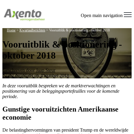
Open main navigation
Home
>
Kwartaalberichten
>
Vooruitblik & positionering - oktober 2018
Vooruitblik & positionering -
oktober 2018
Geschreven door
Jaap Steur
Laatst geüpdatet op 4 oktober 2018
In deze vooruitblik bespreken we de marktverwachtingen en
positionering van de beleggingsportefeuilles voor de komende
periode.
Gunstige vooruitzichten Amerikaanse
economie
De belastinghervormingen van president Trump en de wereldwijde