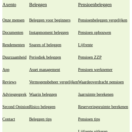
Axento
Beleggen
Pensioenbeleggen
Onze mensen
Beleggen voor beginners
Pensioenbeleggen vergelijken
Documenten
Instapmoment beleggen
Pensioen opbouwen
Rendementen
Sparen of beleggen
Lijfrente
Duurzaamheid
Periodiek beleggen
Pensioen ZZP
App
Asset management
Pensioen werknemer
Reviews
Vermogensbeheer vergelijken
Waardeoverdracht pensioen
Adviesgesprek
Waarin beleggen
Jaarruimte berekenen
Second Opinion
Risico beleggen
Reserveringsruimte berekenen
Contact
Beleggen tips
Pensioen tips
Lijfrente uitkeren