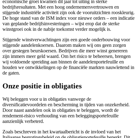
economische groei kwamen dit jaar tot uiting in sterke
bedrijfsresultaten. Met een hoog ondernemersvertrouwen en
stijgende industriële activiteit zijn ook de vooruitzichten rooskleurig.
De hoge stand van de ISM index voor nieuwe orders – een indicatie
van geplande bedrijfsinvesteringen – wijst erop dat de sterke
winstgroei ook in de nabije toekomst verder mogelijk is.
Stijgende winstverwachtingen zijn een goede onderbouwing voor
stijgende aandelenkoersen. Daarom maken wij ons geen zorgen
over gestegen beurskoersen. Bedrijven die meer winst genereren
zijn immers meer geld waard. Om het risico te beheersen, brengen
wij voldoende spreiding aan binnen de aandelenportefeuille en
houden we ontwikkelingen op de financiële markten nauwlettend in
de gaten.
Onze positie in obligaties
Wij beleggen voor u in obligaties vanwege de
diversificatievoordelen en bescherming in tijden van onzekerheid.
Door naast aandelen ook in obligaties te beleggen, wordt de
rendement-risico verhouding van een beleggingsportefeuille
aanzienlijk verbeterd.
Zoals beschreven in het kwartaalbericht is de invloed van het
Italiaanse begrotingsbeleid op de obligatieportefeuille beperkt. Dit