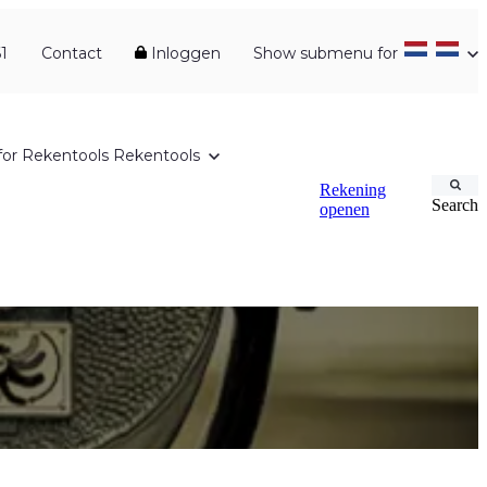
1
Contact
Inloggen
Show submenu for
or Rekentools
Rekentools
Rekening
Search
openen