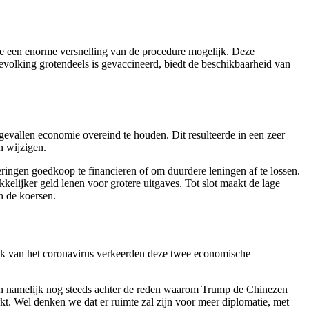
te een enorme versnelling van de procedure mogelijk. Deze
volking grotendeels is gevaccineerd, biedt de beschikbaarheid van
lgevallen economie overeind te houden. Dit resulteerde in een zeer
n wijzigen.
steringen goedkoop te financieren of om duurdere leningen af te lossen.
kelijker geld lenen voor grotere uitgaves. Tot slot maakt de lage
n de koersen.
aak van het coronavirus verkeerden deze twee economische
aan namelijk nog steeds achter de reden waarom Trump de Chinezen
rkt. Wel denken we dat er ruimte zal zijn voor meer diplomatie, met