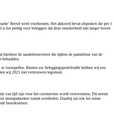
‘harde’ Brexit werd voorkomen. Het akkoord bevat afspraken die per 1
s het prettig voor beleggers dat deze onzekerheid niet langer boven
t hierdoor de aandelensectoren die tijdens de paniekfase van de
nt behaalden.
 te voorspellen. Binnen uw beleggingsportefeuille hebben wij een
 zien wij 2021 met vertrouwen tegemoet.
tie van tijd zijn voor het coronavirus wordt overwonnen. Dit neemt
or steunpakketten vanuit overheden. Daarbij zal ook het ruime
ende beurskoersen.