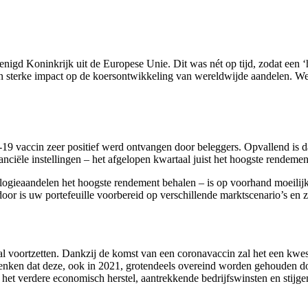
enigd Koninkrijk uit de Europese Unie. Dit was nét op tijd, zodat een 
 sterke impact op de koersontwikkeling van wereldwijde aandelen. Wel i
19 vaccin zeer positief werd ontvangen door beleggers. Opvallend is da
anciële instellingen – het afgelopen kwartaal juist het hoogste rendeme
logieaandelen het hoogste rendement behalen – is op voorhand moeilijk
door is uw portefeuille voorbereid op verschillende marktscenario’s en
l voortzetten. Dankzij de komst van een coronavaccin zal het een kwes
enken dat deze, ook in 2021, grotendeels overeind worden gehouden do
 het verdere economisch herstel, aantrekkende bedrijfswinsten en stijg