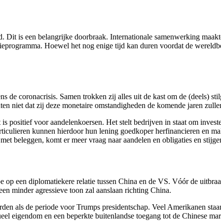
. Dit is een belangrijke doorbraak. Internationale samenwerking maak
ieprogramma. Hoewel het nog enige tijd kan duren voordat de wereldbe
 de coronacrisis. Samen trokken zij alles uit de kast om de (deels) sti
ten niet dat zij deze monetaire omstandigheden de komende jaren zulle
t is positief voor aandelenkoersen. Het stelt bedrijven in staat om inve
rticulieren kunnen hierdoor hun lening goedkoper herfinancieren en mak
 met beleggen, komt er meer vraag naar aandelen en obligaties en stijge
oe op een diplomatiekere relatie tussen China en de VS. Vóór de uitbr
en minder agressieve toon zal aanslaan richting China.
worden als de periode voor Trumps presidentschap. Veel Amerikanen st
ctueel eigendom en een beperkte buitenlandse toegang tot de Chinese ma