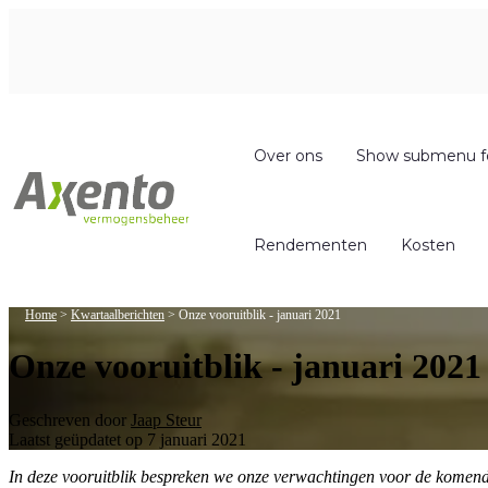
Over ons
Show submenu f
Rendementen
Kosten
Home
>
Kwartaalberichten
>
Onze vooruitblik - januari 2021
Onze vooruitblik - januari 2021
Geschreven door
Jaap Steur
Laatst geüpdatet op 7 januari 2021
In deze vooruitblik bespreken we onze verwachtingen voor de komend