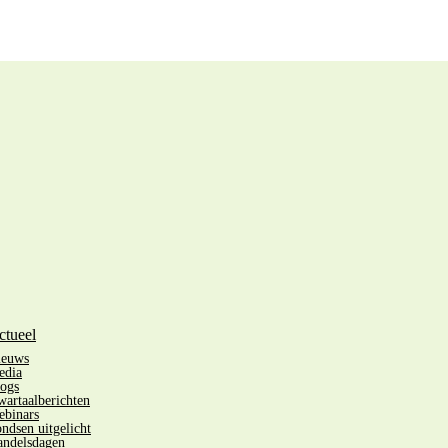
ctueel
ieuws
edia
ogs
artaalberichten
binars
ndsen uitgelicht
ndelsdagen