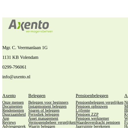
Mgr. C. Veermanlaan 1G
1131 KB Volendam
0299-796061
info@axento.nl
Axento
Beleggen
Pensioenbeleggen
A
Onze mensen
Beleggen voor beginners
Pensioenbeleggen vergelijken
N
Documenten
Instapmoment beleggen
Pensioen opbouwen
M
Rendementen
Sparen of beleggen
Lijfrente
Bl
Duurzaamheid
Periodiek beleggen
Pensioen ZZP
Kw
App
Asset management
Pensioen werknemer
We
Reviews
Vermogensbeheer vergelijken
Waardeoverdracht pensioen
Fo
Adviesgesprek
Waarin beleggen
Jaarruimte berekenen
Ha