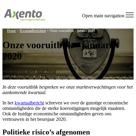
Open main navigation
Home
>
Kwartaalberichten
>
Onze vooruitblik - januari 2020
Onze vooruitblik - januari
2020
Geschreven door
Jaap Steur
Laatst geüpdatet op 9 januari 2020
In deze vooruitblik bespreken we onze marktverwachtingen voor het
aankomende kwartaal.
In het
kwartaalbericht
schreven we over de gunstige economische
omstandigheden die de sterke koersstijgingen mogelijk maakten.
Ook de huidige economische omstandigheden geven ons
vertrouwen in het beursjaar 2020.
Politieke risico’s afgenomen