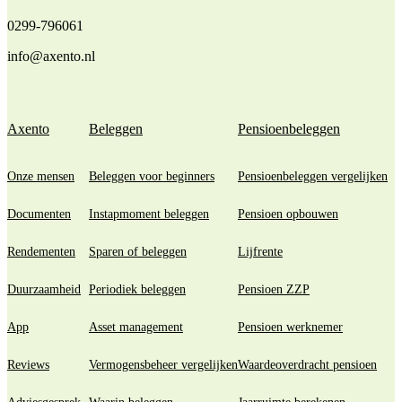
0299-796061
info@axento.nl
Axento
Beleggen
Pensioenbeleggen
Onze mensen
Beleggen voor beginners
Pensioenbeleggen vergelijken
Documenten
Instapmoment beleggen
Pensioen opbouwen
Rendementen
Sparen of beleggen
Lijfrente
Duurzaamheid
Periodiek beleggen
Pensioen ZZP
App
Asset management
Pensioen werknemer
Reviews
Vermogensbeheer vergelijken
Waardeoverdracht pensioen