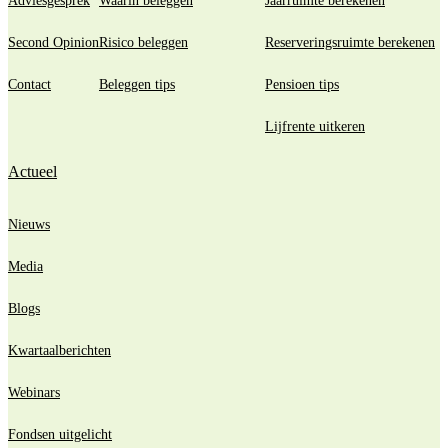
Adviesgesprek
Waarin beleggen
Jaarruimte berekenen
Second Opinion
Risico beleggen
Reserveringsruimte berekenen
Contact
Beleggen tips
Pensioen tips
Lijfrente uitkeren
Actueel
Nieuws
Media
Blogs
Kwartaalberichten
Webinars
Fondsen uitgelicht