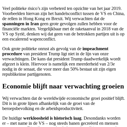
Veel politieke risico’s zijn verbeterd ten opzichte van het jaar 2019.
Voorbeelden hiervan zijn het handelsconflict tussen de VS en China,
de rellen in Hong Kong en Brexit. Wij verwachten dat de
spanningen in Iran
geen grote gevolgen zullen hebben voor de
financiële markten. Vergelijkbaar met de raketaanval in 2018 van de
VS op Syrië, denken wij dat geen van de betrokken partijen uit is op
een escalerend wapenconflict.
Ook grote politieke onrust als gevolg van de
impeachment
procedure
van president Trump ligt niet in de lijn van onze
verwachtingen. De kans dat president Trump daadwerkelijk wordt
afgezet is klein. Hiervoor is namelijk een meerderheid van 2/3e
nodig in de senaat, die voor meer dan 50% bestaat uit zijn eigen
republikeinse partijgenoten.
Economie blijft naar verwachting groeien
Wij verwachten dat de wereldwijde economische groei positief blijft.
Dit is in grote lijnen afhankelijk van de groei van de
beroepsbevolking en de arbeidsproductiviteit.
De huidige
werkloosheid is historisch laag
. Desondanks worden
er – met name in de VS – nog steeds banen gecreëerd en mensen