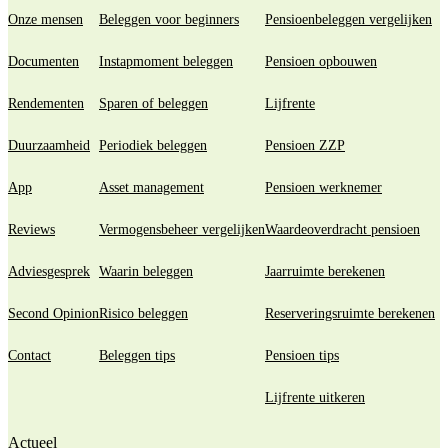
Onze mensen
Beleggen voor beginners
Pensioenbeleggen vergelijken
Documenten
Instapmoment beleggen
Pensioen opbouwen
Rendementen
Sparen of beleggen
Lijfrente
Duurzaamheid
Periodiek beleggen
Pensioen ZZP
App
Asset management
Pensioen werknemer
Reviews
Vermogensbeheer vergelijken
Waardeoverdracht pensioen
Adviesgesprek
Waarin beleggen
Jaarruimte berekenen
Second Opinion
Risico beleggen
Reserveringsruimte berekenen
Contact
Beleggen tips
Pensioen tips
Lijfrente uitkeren
Actueel