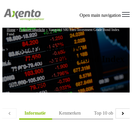
Open main navigation
Home
>
Fondsen uitgelicht
>
Vanguard SRI Euro Investment Grade Bond Index
Fund
Vanguard SRI Euro
Investment Grade Bond Index
Fund
Geschreven door
Jaap Steur
Laatst geüpdatet op 7 februari 2022
Informatie
Kenmerken
Top 10 obligaties