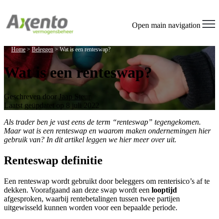
Open main navigation
Home
>
Beleggen
>
Wat is een renteswap?
Wat is een renteswap?
Geschreven door
Jaap Steur
Laatst geüpdatet op 8 juli 2022
Als trader ben je vast eens de term “renteswap” tegengekomen.
Maar wat is een renteswap en waarom maken ondernemingen hier
gebruik van? In dit artikel leggen we hier meer over uit.
Renteswap definitie
Een renteswap wordt gebruikt door beleggers om renterisico’s af te
dekken. Voorafgaand aan deze swap wordt een
looptijd
afgesproken, waarbij rentebetalingen tussen twee partijen
uitgewisseld kunnen worden voor een bepaalde periode.