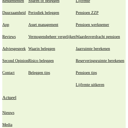
Rendementen
Sparen of beleggen
Lijfrente
Duurzaamheid
Periodiek beleggen
Pensioen ZZP
App
Asset management
Pensioen werknemer
Reviews
Vermogensbeheer vergelijken
Waardeoverdracht pensioen
Adviesgesprek
Waarin beleggen
Jaarruimte berekenen
Second Opinion
Risico beleggen
Reserveringsruimte berekenen
Contact
Beleggen tips
Pensioen tips
Lijfrente uitkeren
Actueel
Nieuws
Media