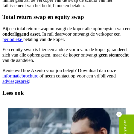
failliet gaat zal de verkoper van de swap de schuld van het
faillissement van het bedrijf moeten betalen.
Total return swap en equity swap
Bij een total return swap ontvangt de koper alle opbrengsten van een
onderliggend asset
. In ruil daarvoor ontvangt de verkoper een
periodieke
betaling van de koper.
Een equity swap is hier een andere vorm van: de koper garandeert
zich van alle opbrengsten, maar de koper ontvangt
geen stemrecht
van de aandelen.
Benieuwd hoe Axento voor jou belegt? Download dan onze
informatiebrochure
of neem contact op voor een vrijblijvend
adviesgesprek
!
Lees ook
×