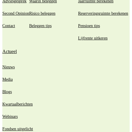
Adviesgesprek
Waarin beleggen
Jaarruimte berekenen
Second Opinion
Risico beleggen
Reserveringsruimte berekenen
Contact
Beleggen tips
Pensioen tips
Lijfrente uitkeren
Actueel
Nieuws
Media
Blogs
Kwartaalberichten
Webinars
Fondsen uitgelicht