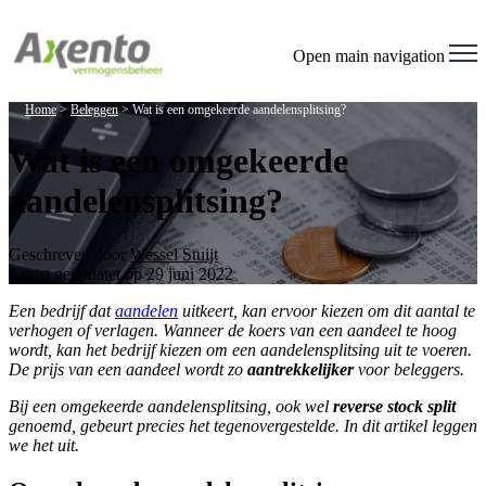
Open main navigation
Home
>
Beleggen
>
Wat is een omgekeerde aandelensplitsing?
Wat is een omgekeerde
aandelensplitsing?
Geschreven door
Wessel Stuijt
Laatst geüpdatet op 29 juni 2022
Een bedrijf dat
aandelen
uitkeert, kan ervoor kiezen om dit aantal te
verhogen of verlagen. Wanneer de koers van een aandeel te hoog
wordt, kan het bedrijf kiezen om een aandelensplitsing uit te voeren.
De prijs van een aandeel wordt zo
aantrekkelijker
voor beleggers.
Bij een omgekeerde aandelensplitsing, ook wel
reverse stock split
genoemd, gebeurt precies het tegenovergestelde. In dit artikel leggen
we het uit.