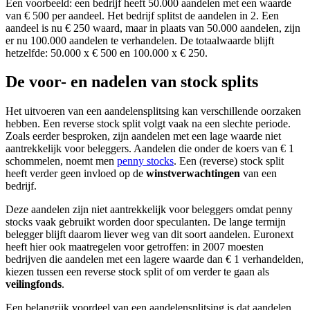
Een voorbeeld: een bedrijf heeft 50.000 aandelen met een waarde
van € 500 per aandeel. Het bedrijf splitst de aandelen in 2. Een
aandeel is nu € 250 waard, maar in plaats van 50.000 aandelen, zijn
er nu 100.000 aandelen te verhandelen. De totaalwaarde blijft
hetzelfde: 50.000 x € 500 en 100.000 x € 250.
De voor- en nadelen van stock splits
Het uitvoeren van een aandelensplitsing kan verschillende oorzaken
hebben. Een reverse stock split volgt vaak na een slechte periode.
Zoals eerder besproken, zijn aandelen met een lage waarde niet
aantrekkelijk voor beleggers. Aandelen die onder de koers van € 1
schommelen, noemt men
penny stocks
. Een (reverse) stock split
heeft verder geen invloed op de
winstverwachtingen
van een
bedrijf.
Deze aandelen zijn niet aantrekkelijk voor beleggers omdat penny
stocks vaak gebruikt worden door speculanten. De lange termijn
belegger blijft daarom liever weg van dit soort aandelen. Euronext
heeft hier ook maatregelen voor getroffen: in 2007 moesten
bedrijven die aandelen met een lagere waarde dan € 1 verhandelden,
kiezen tussen een reverse stock split of om verder te gaan als
veilingfonds
.
Een belangrijk voordeel van een aandelensplitsing is dat aandelen