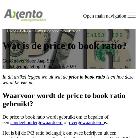
Welcome
to
All
Open main navigation
in
One
Home
>
Beleggen
>
Wat is de price to book ratio?
Accessibility
screen
Wat is de price to book ratio?
reader.
To
start
the
Geschreven door
Jaap Steur
All
Laatst geüpdatet op 10 augustus 2020
in
In dit artikel leggen we uit wat de
price to book ratio
is en hoe deze
One
wordt berekend.
Accessibility
screen
reader,
Waarvoor wordt de price to book ratio
press
gebruikt?
"Ctrl
+
/".
De price to book ratio wordt gebruikt om te bepalen of
This
een
aandeel ondergewaardeerd
of
overgewaardeerd
is.
shortcut
activates
Het is bij de P/B ratio belangrijk om twee bedrijven uit een
the