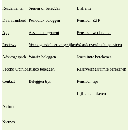
Rendementen
Sparen of beleggen
Lijfrente
Duurzaamheid
Periodiek beleggen
Pensioen ZZP
App
Asset management
Pensioen werknemer
Reviews
Vermogensbeheer vergelijken
Waardeoverdracht pensioen
Adviesgesprek
Waarin beleggen
Jaarruimte berekenen
Second Opinion
Risico beleggen
Reserveringsruimte berekenen
Contact
Beleggen tips
Pensioen tips
Lijfrente uitkeren
Actueel
Nieuws