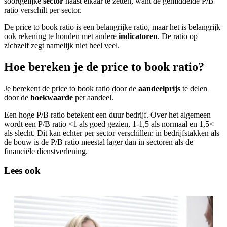
soortgelijke
sector
naast elkaar te zetten, want de gemiddelde P/B
screen
ratio verschilt per sector.
reader
De price to book ratio is een belangrijke ratio, maar het is belangrijk
to
ook rekening te houden met andere
indicatoren
. De ratio op
help
zichzelf zegt namelijk niet heel veel.
you
navigate
and
Hoe bereken je de price to book ratio?
interact
with
Je berekent de price to book ratio door de
aandeelprijs
te delen
the
door de
boekwaarde
per aandeel.
content.
Een hoge P/B ratio betekent een duur bedrijf. Over het algemeen
wordt een P/B ratio <1 als goed gezien, 1-1,5 als normaal en 1,5<
als slecht. Dit kan echter per sector verschillen: in bedrijfstakken als
de bouw is de P/B ratio meestal lager dan in sectoren als de
financiële dienstverlening.
Lees ook