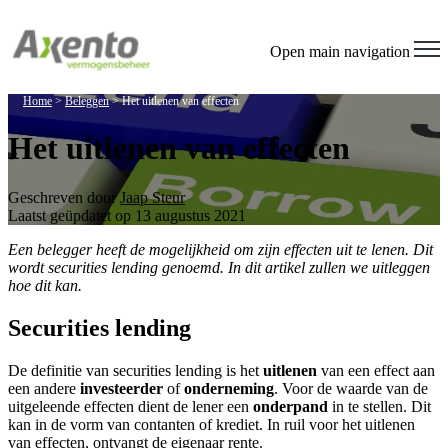
Welcome
to
All
Open main navigation
in
One
Home
>
Beleggen
>
Het uitlenen van effecten
Accessibility
screen
Het uitlenen van effecten
reader.
To
start
the
Geschreven door
Jaap Steur
All
Laatst geüpdatet op 13 augustus 2021
in
Een belegger heeft de mogelijkheid om zijn effecten uit te lenen. Dit
One
wordt securities lending genoemd. In dit artikel zullen we uitleggen
Accessibility
hoe dit kan.
screen
reader,
press
Securities lending
"Ctrl
+
De definitie van securities lending is het
uitlenen
van een effect aan
/".
een andere
investeerder
of
onderneming
. Voor de waarde van de
This
uitgeleende effecten dient de lener een
onderpand
in te stellen. Dit
shortcut
kan in de vorm van contanten of krediet. In ruil voor het uitlenen
activates
van effecten, ontvangt de eigenaar rente.
the