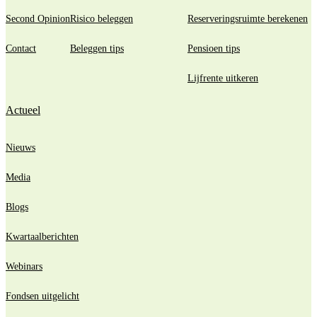
Second Opinion
Risico beleggen
Reserveringsruimte berekenen
Contact
Beleggen tips
Pensioen tips
Lijfrente uitkeren
Actueel
Nieuws
Media
Blogs
Kwartaalberichten
Webinars
Fondsen uitgelicht