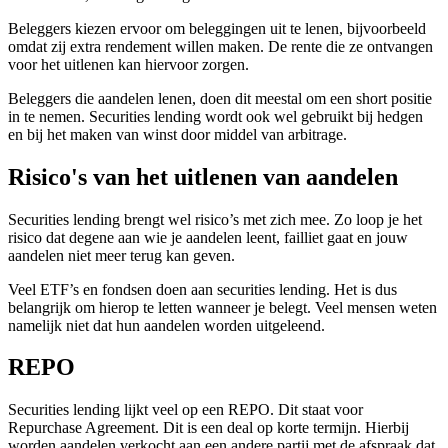
screen
Beleggers kiezen ervoor om beleggingen uit te lenen, bijvoorbeeld
reader
omdat zij extra rendement willen maken. De rente die ze ontvangen
to
voor het uitlenen kan hiervoor zorgen.
help
you
Beleggers die aandelen lenen, doen dit meestal om een short positie
navigate
in te nemen. Securities lending wordt ook wel gebruikt bij hedgen
and
en bij het maken van winst door middel van arbitrage.
interact
with
Risico's van het uitlenen van aandelen
the
content.
Securities lending brengt wel risico’s met zich mee. Zo loop je het
risico dat degene aan wie je aandelen leent, failliet gaat en jouw
aandelen niet meer terug kan geven.
Veel ETF’s en fondsen doen aan securities lending. Het is dus
belangrijk om hierop te letten wanneer je belegt. Veel mensen weten
namelijk niet dat hun aandelen worden uitgeleend.
REPO
Securities lending lijkt veel op een REPO. Dit staat voor
Repurchase Agreement. Dit is een deal op korte termijn. Hierbij
worden aandelen verkocht aan een andere partij met de afspraak dat