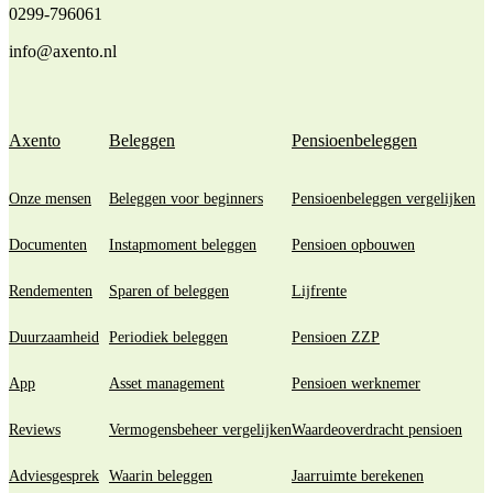
0299-796061
info@axento.nl
Axento
Beleggen
Pensioenbeleggen
Onze mensen
Beleggen voor beginners
Pensioenbeleggen vergelijken
Documenten
Instapmoment beleggen
Pensioen opbouwen
Rendementen
Sparen of beleggen
Lijfrente
Duurzaamheid
Periodiek beleggen
Pensioen ZZP
App
Asset management
Pensioen werknemer
Reviews
Vermogensbeheer vergelijken
Waardeoverdracht pensioen
Adviesgesprek
Waarin beleggen
Jaarruimte berekenen