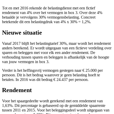
screen
Tot en met 2016 rekende de belastingdienst met een fictief
reader
rendement van 4% over het vermogen in box 3. Over deze 4%
to
betaalde je vervolgens 30% vermogensbelasting. Concreet
help
betekende dit een belastingdruk van 4% x 30% = 1,2%.
you
navigate
Nieuwe situatie
and
interact
with
Vanaf 2017 blijft het belastingtarief 30%, maar wordt het rendement
the
anders berekend. Er wordt uitgegaan van een fictieve verdeling over
content.
sparen en beleggen met voor elk een ander rendement. De
verhouding tussen sparen en beleggen is afhankelijk van de hoogte
van jouw vermogen in box 3.
Verder is het heffingsvrij vermogen gestegen naar € 25.000 per
persoon. Dit is het bedrag waarover je geen belasting hoeft te
betalen. In 2016 was dit bedrag € 24.437 per persoon.
Rendement
Voor het spaargedeelte wordt gerekend met een rendement van
1,63%. Dit percentage is gebaseerd op de gemiddelde spaarrente
tussen 2011 en 2015. Voor het beleggingsdeel wordt uitgegaan van