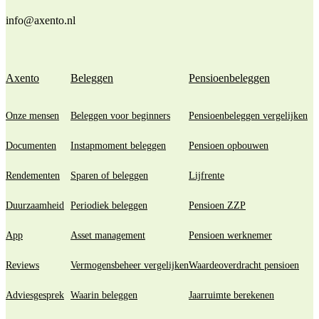
info@axento.nl
Axento
Beleggen
Pensioenbeleggen
Onze mensen
Beleggen voor beginners
Pensioenbeleggen vergelijken
Documenten
Instapmoment beleggen
Pensioen opbouwen
Rendementen
Sparen of beleggen
Lijfrente
Duurzaamheid
Periodiek beleggen
Pensioen ZZP
App
Asset management
Pensioen werknemer
Reviews
Vermogensbeheer vergelijken
Waardeoverdracht pensioen
Adviesgesprek
Waarin beleggen
Jaarruimte berekenen