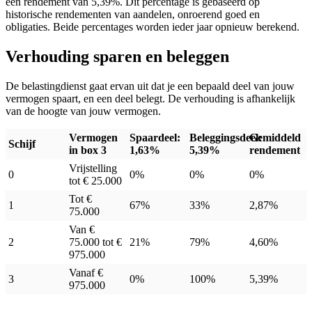
een rendement van 5,39%. Dit percentage is gebaseerd op
historische rendementen van aandelen, onroerend goed en
obligaties. Beide percentages worden ieder jaar opnieuw berekend.
Verhouding sparen en beleggen
De belastingdienst gaat ervan uit dat je een bepaald deel van jouw
vermogen spaart, en een deel belegt. De verhouding is afhankelijk
van de hoogte van jouw vermogen.
Vermogen
Spaardeel:
Beleggingsdeel:
Gemiddeld
Schijf
in box 3
1,63%
5,39%
rendement
Vrijstelling
0
0%
0%
0%
tot € 25.000
Tot €
1
67%
33%
2,87%
75.000
Van €
2
75.000 tot
€
21%
79%
4,60%
975.000
Vanaf €
3
0%
100%
5,39%
975.000