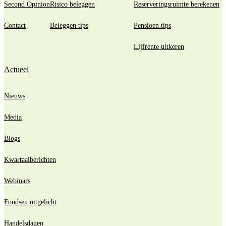
Second Opinion
Risico beleggen
Reserveringsruimte berekenen
Contact
Beleggen tips
Pensioen tips
Lijfrente uitkeren
Actueel
Nieuws
Media
Blogs
Kwartaalberichten
Webinars
Fondsen uitgelicht
Handelsdagen