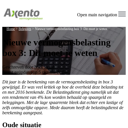
Welcome
to
All
Open main navigation
in
One
Home
>
Beleggen
>
Nieuwe vermogensbelasting box 3: Dit moet je weten
Accessibility
screen
Nieuwe vermogensbelasting
reader.
To
box 3: Dit moet je weten
start
the
All
in
Geschreven door
Nick Bond
One
Laatst geüpdatet op 5 oktober 2017
Accessibility
screen
Dit jaar is de berekening van de vermogensbelasting in box 3
reader,
gewijzigd. Er was veel kritiek op hoe de overheid deze belasting tot
press
en met 2016 berekende. De Belastingdienst ging namelijk uit dat
"Ctrl
een rendement van 4% kon worden behaald op spaargeld en
+
beleggingen. Met de lage spaarrente bleek dat echter een lastige of
/".
zelfs onmogelijke opgave. Mede daarom heeft de belastingdienst de
This
berekening aangepast.
shortcut
activates
Oude situatie
the