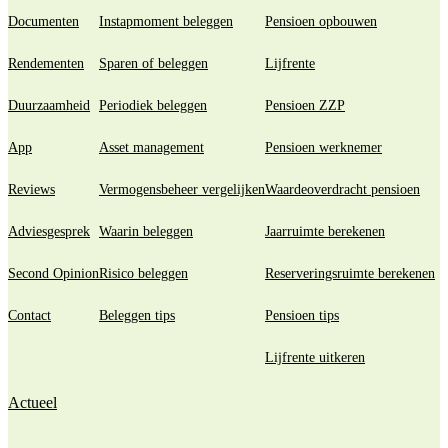
Documenten
Instapmoment beleggen
Pensioen opbouwen
Rendementen
Sparen of beleggen
Lijfrente
Duurzaamheid
Periodiek beleggen
Pensioen ZZP
App
Asset management
Pensioen werknemer
Reviews
Vermogensbeheer vergelijken
Waardeoverdracht pensioen
Adviesgesprek
Waarin beleggen
Jaarruimte berekenen
Second Opinion
Risico beleggen
Reserveringsruimte berekenen
Contact
Beleggen tips
Pensioen tips
Lijfrente uitkeren
Actueel