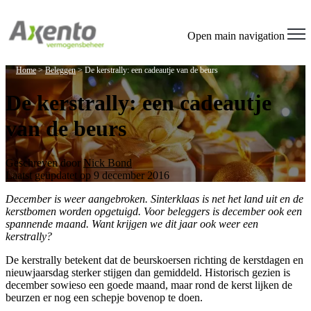
Open main navigation
Home
>
Beleggen
>
De kerstrally: een cadeautje van de beurs
De kerstrally: een cadeautje
van de beurs
Geschreven door
Nick Bond
Laatst geüpdatet op 9 december 2016
December is weer aangebroken. Sinterklaas is net het land uit en de
kerstbomen worden opgetuigd. Voor beleggers is december ook een
spannende maand. Want krijgen we dit jaar ook weer een
kerstrally?
De kerstrally betekent dat de beurskoersen richting de kerstdagen en
nieuwjaarsdag sterker stijgen dan gemiddeld. Historisch gezien is
december sowieso een goede maand, maar rond de kerst lijken de
beurzen er nog een schepje bovenop te doen.