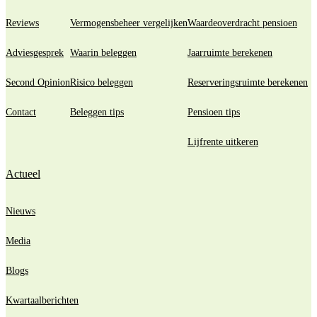
Reviews
Vermogensbeheer vergelijken
Waardeoverdracht pensioen
Adviesgesprek
Waarin beleggen
Jaarruimte berekenen
Second Opinion
Risico beleggen
Reserveringsruimte berekenen
Contact
Beleggen tips
Pensioen tips
Lijfrente uitkeren
Actueel
Nieuws
Media
Blogs
Kwartaalberichten