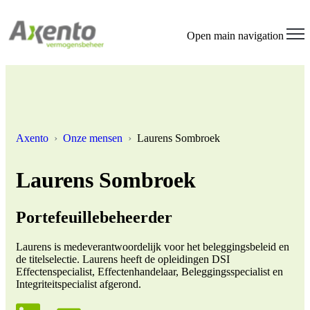
Welcome
to
All
Open main navigation
in
One
Accessibility
screen
reader.
To
start
the
Axento
Onze mensen
Laurens Sombroek
All
in
One
Laurens Sombroek
Accessibility
screen
reader,
Portefeuillebeheerder
press
"Ctrl
Laurens is medeverantwoordelijk voor het beleggingsbeleid en
+
de titelselectie. Laurens heeft de opleidingen DSI
/".
Effectenspecialist, Effectenhandelaar, Beleggingsspecialist en
This
Integriteitspecialist afgerond.
shortcut
activates
the