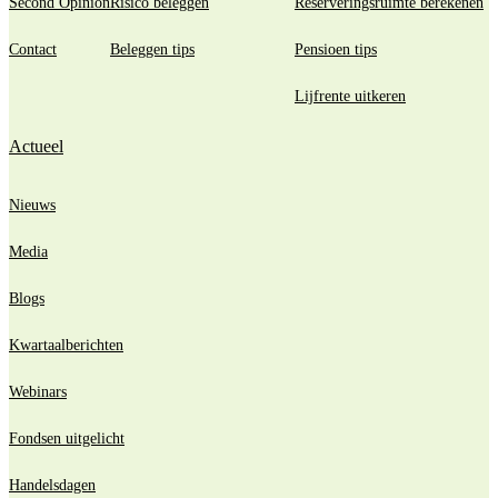
Second Opinion
Risico beleggen
Reserveringsruimte berekenen
Contact
Beleggen tips
Pensioen tips
Lijfrente uitkeren
Actueel
Nieuws
Media
Blogs
Kwartaalberichten
Webinars
Fondsen uitgelicht
Handelsdagen