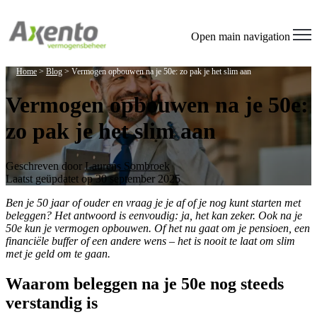
Open main navigation
Home
>
Blog
>
Vermogen opbouwen na je 50e: zo pak je het slim aan
Vermogen opbouwen na je 50e:
zo pak je het slim aan
Geschreven door
Laurens Sombroek
Laatst geüpdatet op 30 september 2025
Ben je 50 jaar of ouder en vraag je je af of je nog kunt starten met
beleggen? Het antwoord is eenvoudig: ja, het kan zeker. Ook na je
50e kun je vermogen opbouwen. Of het nu gaat om je pensioen, een
financiële buffer of een andere wens – het is nooit te laat om slim
met je geld om te gaan.
Waarom beleggen na je 50e nog steeds
verstandig is