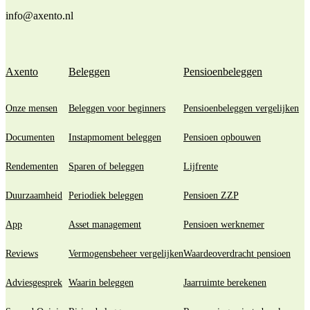
info@axento.nl
Axento
Beleggen
Pensioenbeleggen
Onze mensen
Beleggen voor beginners
Pensioenbeleggen vergelijken
Documenten
Instapmoment beleggen
Pensioen opbouwen
Rendementen
Sparen of beleggen
Lijfrente
Duurzaamheid
Periodiek beleggen
Pensioen ZZP
App
Asset management
Pensioen werknemer
Reviews
Vermogensbeheer vergelijken
Waardeoverdracht pensioen
Adviesgesprek
Waarin beleggen
Jaarruimte berekenen