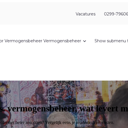
Vacatures
0299-79606
or Vermogensbeheer
Vermogensbeheer
Show submenu f
s. vermogensbeheer, wat levert 
rder het beter zou doen? Vergelijk eens je rendement en kosten.