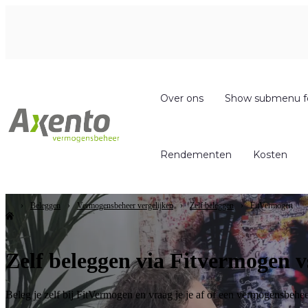
Over ons
Show submenu f
Rendementen
Kosten
Beleggen
Vermogensbeheer vergelijken
Zelf beleggen
FitVermogen
Zelf beleggen via Fitvermogen v
Beleg je zelf bij FitVermogen en vraag je je af of een vermogensbehee