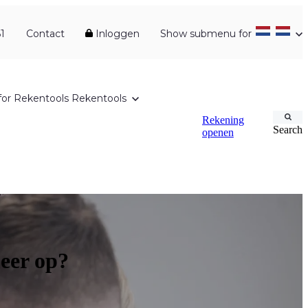
1
Contact
Inloggen
Show submenu for
or Rekentools
Rekentools
Rekening
Search
openen
meer op?