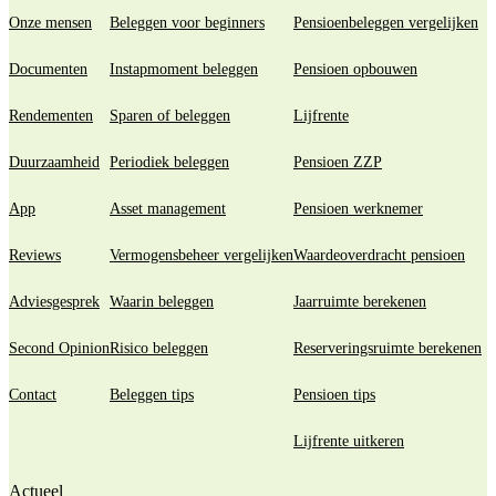
Onze mensen
Beleggen voor beginners
Pensioenbeleggen vergelijken
Documenten
Instapmoment beleggen
Pensioen opbouwen
Rendementen
Sparen of beleggen
Lijfrente
Duurzaamheid
Periodiek beleggen
Pensioen ZZP
App
Asset management
Pensioen werknemer
Reviews
Vermogensbeheer vergelijken
Waardeoverdracht pensioen
Adviesgesprek
Waarin beleggen
Jaarruimte berekenen
Second Opinion
Risico beleggen
Reserveringsruimte berekenen
Contact
Beleggen tips
Pensioen tips
Lijfrente uitkeren
Actueel