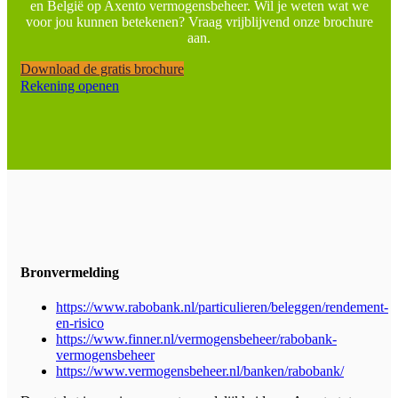
en België op Axento vermogensbeheer. Wil je weten wat we
voor jou kunnen betekenen? Vraag vrijblijvend onze brochure
aan.
Download de gratis brochure
Rekening openen
Bronvermelding
https://www.rabobank.nl/particulieren/beleggen/rendement-
en-risico
https://www.finner.nl/vermogensbeheer/rabobank-
vermogensbeheer
https://www.vermogensbeheer.nl/banken/rabobank/