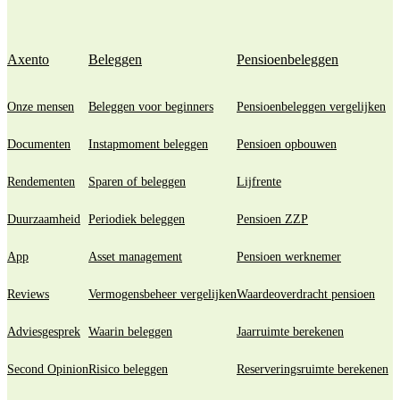
Axento
Beleggen
Pensioenbeleggen
Onze mensen
Beleggen voor beginners
Pensioenbeleggen vergelijken
Documenten
Instapmoment beleggen
Pensioen opbouwen
Rendementen
Sparen of beleggen
Lijfrente
Duurzaamheid
Periodiek beleggen
Pensioen ZZP
App
Asset management
Pensioen werknemer
Reviews
Vermogensbeheer vergelijken
Waardeoverdracht pensioen
Adviesgesprek
Waarin beleggen
Jaarruimte berekenen
Second Opinion
Risico beleggen
Reserveringsruimte berekenen