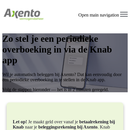
Open main navigation
Zo stel je een periodieke
overboeking in via de Knab
app
Wil je automatisch beleggen bij Axento? Dat kan eenvoudig door
een periodieke overboeking in te stellen in de Knab app.
Volg de stappen hieronder — het is in 2 minuten geregeld.
Let op!
Je maakt geld over vanaf je
betaalrekening bij
Knab
naar je
beleggingsrekening bij Axento
. Knab