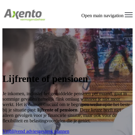
Open main navigation
Lijfrente of pensioen
Je inkomen, inclusief het gemiddelde pensioen per maand, gaat in
sommige gevallen namelijk flink omlaag wanneer je niet meer
werkt. Het is daarom cruciaal om te begrijpen welke optie het beste
bij je situatie past:
lijfrente of pensioen
. Deze keuze heeft niet
alleen gevolgen voor je financiële situatie, maar ook voor de
flexibiliteit en belastingvoordelen die je geniet.
Vrijblijvend adviesgesprek plannen