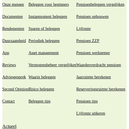
Onze mensen
Beleggen voor beginners
Pensioenbeleggen vergelijken
Documenten
Instapmoment beleggen
Pensioen opbouwen
Rendementen
Sparen of beleggen
Lijfrente
Duurzaamheid
Periodiek beleggen
Pensioen ZZP
App
Asset management
Pensioen werknemer
Reviews
Vermogensbeheer vergelijken
Waardeoverdracht pensioen
Adviesgesprek
Waarin beleggen
Jaarruimte berekenen
Second Opinion
Risico beleggen
Reserveringsruimte berekenen
Contact
Beleggen tips
Pensioen tips
Lijfrente uitkeren
Actueel