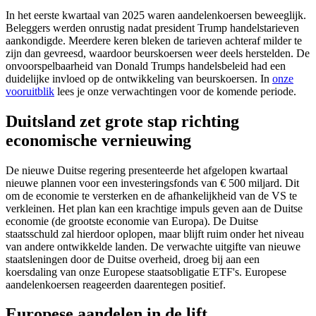
screen
In het eerste kwartaal van 2025 waren aandelenkoersen beweeglijk.
reader
Beleggers werden onrustig nadat president Trump handelstarieven
to
aankondigde. Meerdere keren bleken de tarieven achteraf milder te
help
zijn dan gevreesd, waardoor beurskoersen weer deels herstelden. De
you
onvoorspelbaarheid van Donald Trumps handelsbeleid had een
navigate
duidelijke invloed op de ontwikkeling van beurskoersen. In
onze
and
vooruitblik
lees je onze verwachtingen voor de komende periode.
interact
with
Duitsland zet grote stap richting
the
economische vernieuwing
content.
De nieuwe Duitse regering presenteerde het afgelopen kwartaal
nieuwe plannen voor een investeringsfonds van € 500 miljard. Dit
om de economie te versterken en de afhankelijkheid van de VS te
verkleinen. Het plan kan een krachtige impuls geven aan de Duitse
economie (de grootste economie van Europa). De Duitse
staatsschuld zal hierdoor oplopen, maar blijft ruim onder het niveau
van andere ontwikkelde landen. De verwachte uitgifte van nieuwe
staatsleningen door de Duitse overheid, droeg bij aan een
koersdaling van onze Europese staatsobligatie ETF's. Europese
aandelenkoersen reageerden daarentegen positief.
Europese aandelen in de lift