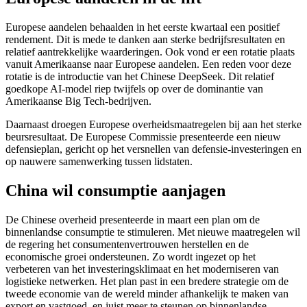
Europese aandelen behaalden in het eerste kwartaal een positief
rendement. Dit is mede te danken aan sterke bedrijfsresultaten en
relatief aantrekkelijke waarderingen. Ook vond er een rotatie plaats
vanuit Amerikaanse naar Europese aandelen. Een reden voor deze
rotatie is de introductie van het Chinese DeepSeek. Dit relatief
goedkope AI-model riep twijfels op over de dominantie van
Amerikaanse Big Tech-bedrijven.
Daarnaast droegen Europese overheidsmaatregelen bij aan het sterke
beursresultaat. De Europese Commissie presenteerde een nieuw
defensieplan, gericht op het versnellen van defensie-investeringen en
op nauwere samenwerking tussen lidstaten.
China wil consumptie aanjagen
De Chinese overheid presenteerde in maart een plan om de
binnenlandse consumptie te stimuleren. Met nieuwe maatregelen wil
de regering het consumentenvertrouwen herstellen en de
economische groei ondersteunen. Zo wordt ingezet op het
verbeteren van het investeringsklimaat en het moderniseren van
logistieke netwerken. Het plan past in een bredere strategie om de
tweede economie van de wereld minder afhankelijk te maken van
export en vastgoed, en juist meer te steunen op binnenlandse