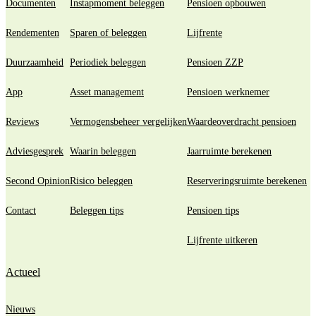
Documenten
Instapmoment beleggen
Pensioen opbouwen
Rendementen
Sparen of beleggen
Lijfrente
Duurzaamheid
Periodiek beleggen
Pensioen ZZP
App
Asset management
Pensioen werknemer
Reviews
Vermogensbeheer vergelijken
Waardeoverdracht pensioen
Adviesgesprek
Waarin beleggen
Jaarruimte berekenen
Second Opinion
Risico beleggen
Reserveringsruimte berekenen
Contact
Beleggen tips
Pensioen tips
Lijfrente uitkeren
Actueel
Nieuws