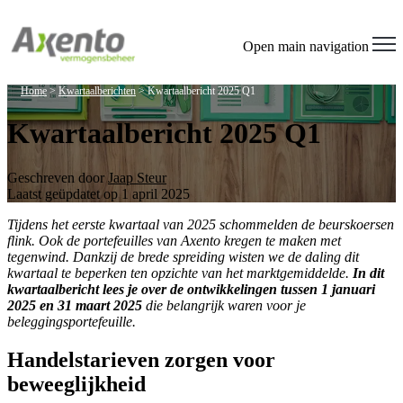
Welcome
to
All
Open main navigation
in
One
Home
>
Kwartaalberichten
>
Kwartaalbericht 2025 Q1
Accessibility
screen
Kwartaalbericht 2025 Q1
reader.
To
start
the
Geschreven door
Jaap Steur
All
Laatst geüpdatet op 1 april 2025
in
Tijdens het eerste kwartaal van 2025 schommelden de beurskoersen
One
flink. Ook de portefeuilles van Axento kregen te maken met
Accessibility
tegenwind. Dankzij de brede spreiding wisten we de daling dit
screen
kwartaal te beperken ten opzichte van het marktgemiddelde.
In dit
reader,
kwartaalbericht lees je over de ontwikkelingen tussen 1 januari
press
2025 en 31 maart 2025
die belangrijk waren voor je
"Ctrl
beleggingsportefeuille.
+
/".
This
Handelstarieven zorgen voor
shortcut
beweeglijkheid
activates
the