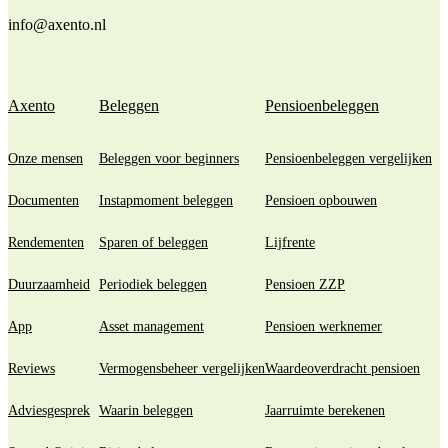
info@axento.nl
Axento
Beleggen
Pensioenbeleggen
Onze mensen
Beleggen voor beginners
Pensioenbeleggen vergelijken
Documenten
Instapmoment beleggen
Pensioen opbouwen
Rendementen
Sparen of beleggen
Lijfrente
Duurzaamheid
Periodiek beleggen
Pensioen ZZP
App
Asset management
Pensioen werknemer
Reviews
Vermogensbeheer vergelijken
Waardeoverdracht pensioen
Adviesgesprek
Waarin beleggen
Jaarruimte berekenen