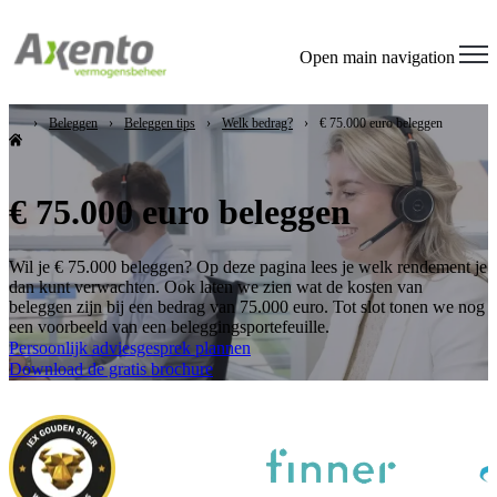
Open main navigation
Beleggen
Beleggen tips
Welk bedrag?
€ 75.000 euro beleggen
€ 75.000 euro beleggen
Wil je € 75.000 beleggen? Op deze pagina lees je welk rendement je
dan kunt verwachten. Ook laten we zien wat de kosten van
beleggen zijn bij een bedrag van 75.000 euro. Tot slot tonen we nog
een voorbeeld van een beleggingsportefeuille.
Persoonlijk adviesgesprek plannen
Download de gratis brochure