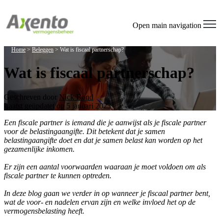
Welcome
to
All
Open main navigation
in
One
Home
>
Beleggen
>
Wat is fiscaal partnerschap?
Accessibility
screen
Wat is fiscaal partnerschap?
reader.
To
start
the
Geschreven door
Nick Bond
All
Laatst geüpdatet op 5 januari 2023
in
Een fiscale partner is iemand die je aanwijst als je fiscale partner
One
voor de belastingaangifte. Dit betekent dat je samen
Accessibility
belastingaangifte doet en dat je samen belast kan worden op het
screen
gezamenlijke inkomen.
reader,
press
Er zijn een aantal voorwaarden waaraan je moet voldoen om als
"Ctrl
fiscale partner te kunnen optreden.
+
/".
In deze blog gaan we verder in op wanneer je fiscaal partner bent,
This
wat de voor- en nadelen ervan zijn en welke invloed het op de
shortcut
vermogensbelasting heeft.
activates
the