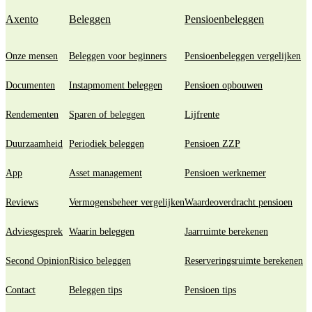
Axento
Beleggen
Pensioenbeleggen
Onze mensen
Beleggen voor beginners
Pensioenbeleggen vergelijken
Documenten
Instapmoment beleggen
Pensioen opbouwen
Rendementen
Sparen of beleggen
Lijfrente
Duurzaamheid
Periodiek beleggen
Pensioen ZZP
App
Asset management
Pensioen werknemer
Reviews
Vermogensbeheer vergelijken
Waardeoverdracht pensioen
Adviesgesprek
Waarin beleggen
Jaarruimte berekenen
Second Opinion
Risico beleggen
Reserveringsruimte berekenen
Contact
Beleggen tips
Pensioen tips