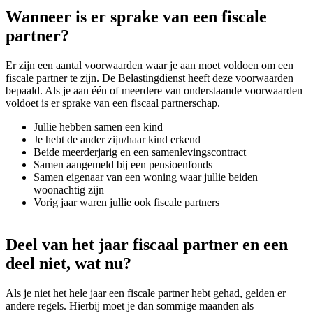
screen
Wanneer is er sprake van een fiscale
reader
partner?
to
help
you
Er zijn een aantal voorwaarden waar je aan moet voldoen om een
navigate
fiscale partner te zijn. De Belastingdienst heeft deze voorwaarden
and
bepaald. Als je aan één of meerdere van onderstaande voorwaarden
interact
voldoet is er sprake van een fiscaal partnerschap.
with
the
Jullie hebben samen een kind
content.
Je hebt de ander zijn/haar kind erkend
Beide meerderjarig en een samenlevingscontract
Samen aangemeld bij een pensioenfonds
Samen eigenaar van een woning waar jullie beiden
woonachtig zijn
Vorig jaar waren jullie ook fiscale partners
Deel van het jaar fiscaal partner en een
deel niet, wat nu?
Als je niet het hele jaar een fiscale partner hebt gehad, gelden er
andere regels. Hierbij moet je dan sommige maanden als