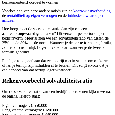
beargumenteerd oordeel te vormen.
Voorbeelden van deze andere ratio’s zijn de
koers-winstverhouding
,
de
rentabiliteit op eigen vermogen
en de
intrinsieke waarde per
aandeel
.
Hoe hoog moet de solvabiliteitsratio dan zijn om een
aandeel
koopwaardig
te maken? Dit verschilt per sector en per
bedrijfsvorm. Meestal zien we een solvabiliteitsratio van tussen de
25% en de 80% als de norm. Wanneer je de eerste formule gebruikt,
zal de ratio natuurlijk hoger uitvallen dan wanneer je de tweede
formule gebruikt.
Een lage ratio geeft aan dat een bedrijf niet in staat is om op korte
of lange termijn zijn schulden af te betalen. Dit zorgt ervoor dat je
een aandeel van dat bedrijf lager waardeert.
Rekenvoorbeeld solvabiliteitsratio
Om de solvabiliteitsratio van een bedrijf te berekenen kijken we naar
de balans. Hierop staat:
Eigen vermogen: € 550.000
Lang vreemd vermogen: € 690.000
Kort vreemd vermogen: € 330.000