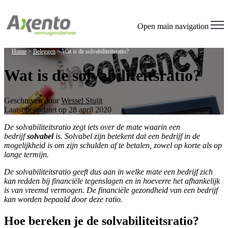
Open main navigation
Home
>
Beleggen
>
Wat is de solvabiliteitsratio?
Wat is de solvabiliteitsratio?
Geschreven door
Wessel Stuijt
Laatst geüpdatet op 28 april 2020
De solvabiliteitsratio zegt iets over de mate waarin een
bedrijf
solvabel
is. Solvabel zijn betekent dat een bedrijf in de
mogelijkheid is om zijn schulden af te betalen, zowel op korte als op
lange termijn.
De solvabiliteitsratio geeft dus aan in welke mate een bedrijf zich
kan redden bij financiële tegenslagen en in hoeverre het afhankelijk
is van vreemd vermogen. De financiële gezondheid van een bedrijf
kan worden bepaald door deze ratio.
Hoe bereken je de solvabiliteitsratio?