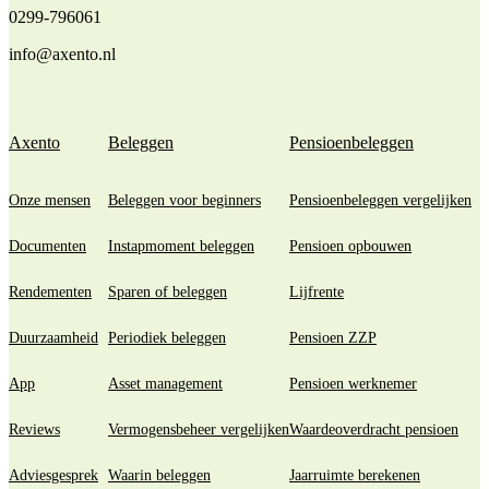
0299-796061
info@axento.nl
Axento
Beleggen
Pensioenbeleggen
Onze mensen
Beleggen voor beginners
Pensioenbeleggen vergelijken
Documenten
Instapmoment beleggen
Pensioen opbouwen
Rendementen
Sparen of beleggen
Lijfrente
Duurzaamheid
Periodiek beleggen
Pensioen ZZP
App
Asset management
Pensioen werknemer
Reviews
Vermogensbeheer vergelijken
Waardeoverdracht pensioen
Adviesgesprek
Waarin beleggen
Jaarruimte berekenen