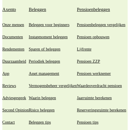
Axento
Beleggen
Pensioenbeleggen
Onze mensen
Beleggen voor beginners
Pensioenbeleggen vergelijken
Documenten
Instapmoment beleggen
Pensioen opbouwen
Rendementen
Sparen of beleggen
Lijfrente
Duurzaamheid
Periodiek beleggen
Pensioen ZZP
App
Asset management
Pensioen werknemer
Reviews
Vermogensbeheer vergelijken
Waardeoverdracht pensioen
Adviesgesprek
Waarin beleggen
Jaarruimte berekenen
Second Opinion
Risico beleggen
Reserveringsruimte berekenen
Contact
Beleggen tips
Pensioen tips