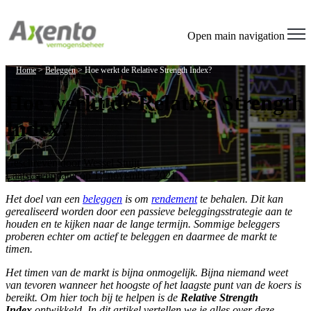
Open main navigation
Home
>
Beleggen
>
Hoe werkt de Relative Strength Index?
Hoe werkt de Relative Strength
Index?
Geschreven door
Wessel Stuijt
Laatst geüpdatet op 17 november 2021
Het doel van een
beleggen
is om
rendement
te behalen. Dit kan
gerealiseerd worden door een passieve beleggingsstrategie aan te
houden en te kijken naar de lange termijn. Sommige beleggers
proberen echter om actief te beleggen en daarmee de markt te
timen.
Het timen van de markt is bijna onmogelijk. Bijna niemand weet
van tevoren wanneer het hoogste of het laagste punt van de koers is
bereikt. Om hier toch bij te helpen is de
Relative Strength
Index
ontwikkeld. In dit artikel vertellen we je alles over deze