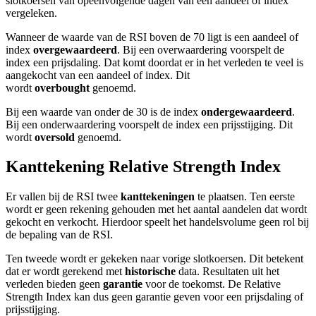
slotkoersen van opeenvolgende dagen van een aandeel of index
vergeleken.
Wanneer de waarde van de RSI boven de 70 ligt is een aandeel of
index
overgewaardeerd
. Bij een overwaardering voorspelt de
index een prijsdaling. Dat komt doordat er in het verleden te veel is
aangekocht van een aandeel of index. Dit
wordt
overbought
genoemd.
Bij een waarde van onder de 30 is de index
ondergewaardeerd
.
Bij een onderwaardering voorspelt de index een prijsstijging. Dit
wordt
oversold
genoemd.
Kanttekening Relative Strength Index
Er vallen bij de RSI twee
kanttekeningen
te plaatsen. Ten eerste
wordt er geen rekening gehouden met het aantal aandelen dat wordt
gekocht en verkocht. Hierdoor speelt het handelsvolume geen rol bij
de bepaling van de RSI.
Ten tweede wordt er gekeken naar vorige slotkoersen. Dit betekent
dat er wordt gerekend met
historische
data. Resultaten uit het
verleden bieden geen
garantie
voor de toekomst. De Relative
Strength Index kan dus geen garantie geven voor een prijsdaling of
prijsstijging.