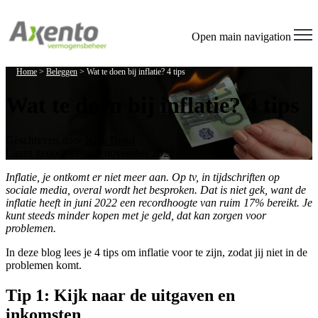
Welcome
to
All
Open main navigation
in
One
Home
>
Beleggen
>
Wat te doen bij inflatie? 4 tips
Accessibility
screen
Wat te doen bij inflatie? 4 tips
reader.
To
start
the
Geschreven door
Nick Bond
All
Laatst geüpdatet op 9 november 2022
in
Inflatie, je ontkomt er niet meer aan. Op tv, in tijdschriften op
One
sociale media, overal wordt het besproken. Dat is niet gek, want de
Accessibility
inflatie heeft in juni 2022 een recordhoogte van ruim 17% bereikt. Je
screen
kunt steeds minder kopen met je geld, dat kan zorgen voor
reader,
problemen.
press
"Ctrl
In deze blog lees je 4 tips om inflatie voor te zijn, zodat jij niet in de
+
problemen komt.
/".
This
Tip 1: Kijk naar de uitgaven en
shortcut
activates
inkomsten
the