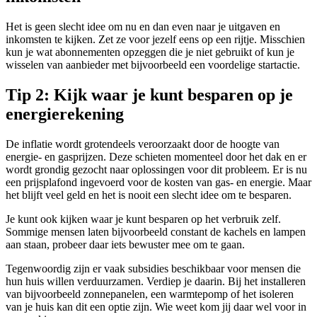
screen
reader
Het is geen slecht idee om nu en dan even naar je uitgaven en
to
inkomsten te kijken. Zet ze voor jezelf eens op een rijtje. Misschien
help
kun je wat abonnementen opzeggen die je niet gebruikt of kun je
you
wisselen van aanbieder met bijvoorbeeld een voordelige startactie.
navigate
and
Tip 2: Kijk waar je kunt besparen op je
interact
energierekening
with
the
content.
De inflatie wordt grotendeels veroorzaakt door de hoogte van
energie- en gasprijzen. Deze schieten momenteel door het dak en er
wordt grondig gezocht naar oplossingen voor dit probleem. Er is nu
een prijsplafond ingevoerd voor de kosten van gas- en energie. Maar
het blijft veel geld en het is nooit een slecht idee om te besparen.
Je kunt ook kijken waar je kunt besparen op het verbruik zelf.
Sommige mensen laten bijvoorbeeld constant de kachels en lampen
aan staan, probeer daar iets bewuster mee om te gaan.
Tegenwoordig zijn er vaak subsidies beschikbaar voor mensen die
hun huis willen verduurzamen. Verdiep je daarin. Bij het installeren
van bijvoorbeeld zonnepanelen, een warmtepomp of het isoleren
van je huis kan dit een optie zijn. Wie weet kom jij daar wel voor in