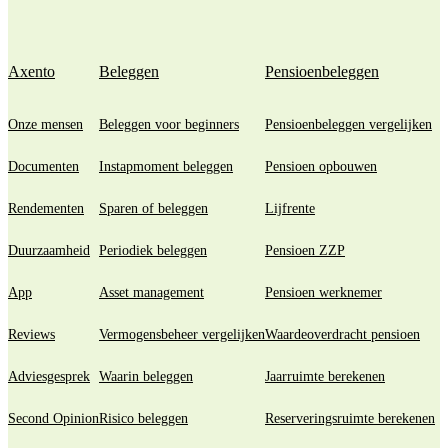
Axento
Beleggen
Pensioenbeleggen
Onze mensen
Beleggen voor beginners
Pensioenbeleggen vergelijken
Documenten
Instapmoment beleggen
Pensioen opbouwen
Rendementen
Sparen of beleggen
Lijfrente
Duurzaamheid
Periodiek beleggen
Pensioen ZZP
App
Asset management
Pensioen werknemer
Reviews
Vermogensbeheer vergelijken
Waardeoverdracht pensioen
Adviesgesprek
Waarin beleggen
Jaarruimte berekenen
Second Opinion
Risico beleggen
Reserveringsruimte berekenen